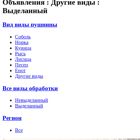
Объявления : Другие виды :
Выделанный
Вид виды пушнины
Соболь
Норка
Куница
Рысь
Лисица
Песец
Енот
Другие виды
Все виды обработки
Невыделанный
Выделанный
Регион
Все