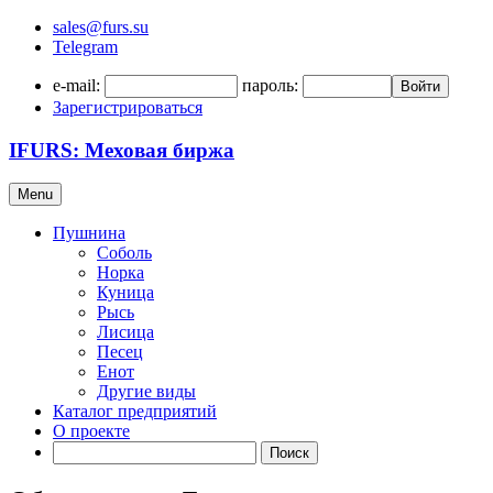
sales@furs.su
Telegram
e-mail:
пароль:
Войти
Зарегистрироваться
IFURS: Меховая биржа
Menu
Пушнина
Соболь
Норка
Куница
Рысь
Лисица
Песец
Енот
Другие виды
Каталог предприятий
О проекте
Поиск