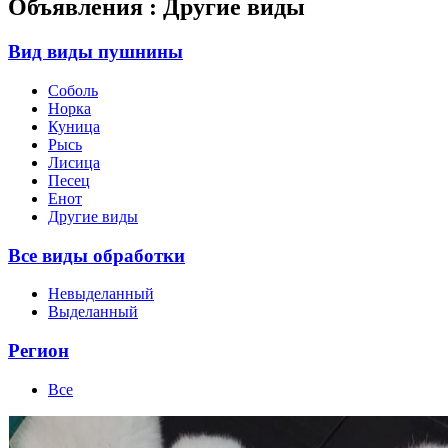
Объявления : Другие виды
Вид виды пушнины
Соболь
Норка
Куница
Рысь
Лисица
Песец
Енот
Другие виды
Все виды обработки
Невыделанный
Выделанный
Регион
Все