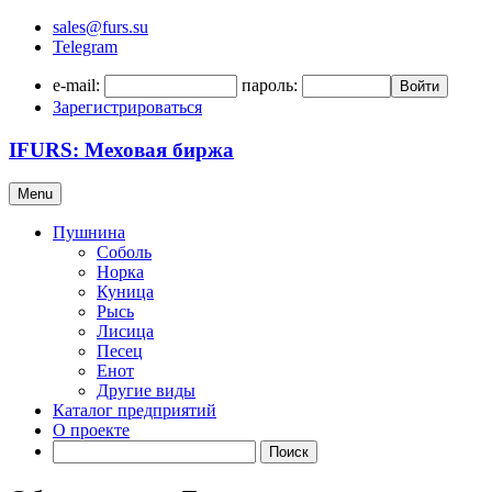
sales@furs.su
Telegram
e-mail:
пароль:
Войти
Зарегистрироваться
IFURS: Меховая биржа
Menu
Пушнина
Соболь
Норка
Куница
Рысь
Лисица
Песец
Енот
Другие виды
Каталог предприятий
О проекте
Поиск