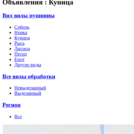
Объявления : Куница
Вид виды пушнины
Соболь
Норка
Куница
Рысь
Лисица
Песец
Енот
Другие виды
Все виды обработки
Невыделанный
Выделанный
Регион
Все