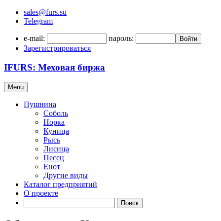
sales@furs.su
Telegram
e-mail:
пароль:
Войти
Зарегистрироваться
IFURS: Меховая биржа
Menu
Пушнина
Соболь
Норка
Куница
Рысь
Лисица
Песец
Енот
Другие виды
Каталог предприятий
О проекте
Поиск